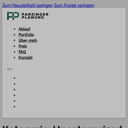
Zum Hauptinhalt springen
Zum Footer springen
Ablauf
Portfolio
Über-mich
Preis
FAQ
Kontakt
ABLAUF
PORTFOLIO
ÜBER-MICH
PREIS
FAQ
KONTAKT